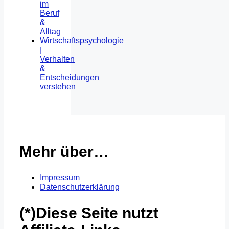
im
Beruf
&
Alltag
Wirtschaftspsychologie
|
Verhalten
&
Entscheidungen
verstehen
Mehr über…
Impressum
Datenschutzerklärung
(*)Diese Seite nutzt