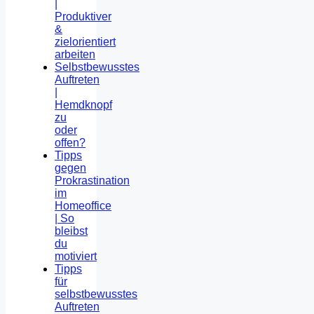
|
Produktiver
&
zielorientiert
arbeiten
Selbstbewusstes
Auftreten
|
Hemdknopf
zu
oder
offen?
Tipps
gegen
Prokrastination
im
Homeoffice
| So
bleibst
du
motiviert
Tipps
für
selbstbewusstes
Auftreten