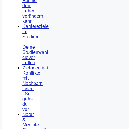
Vanlife
dein
Leben
verändern
kann
Karriereziele
im
Studium
|
Deine
Studienwahl
clever
treffen
Zielorientiert
Konflikte
mit
Nachbarn
lösen
| So
gehst
du
vor
Natur
&
Mentale