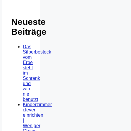
Neueste
Beiträge
Das
Silberbesteck
vom
Erbe
steht
im
Schrank
und
wird
nie
benutzt
Kinderzimmer
clever
einrichten
|
Weniger
Chaos,